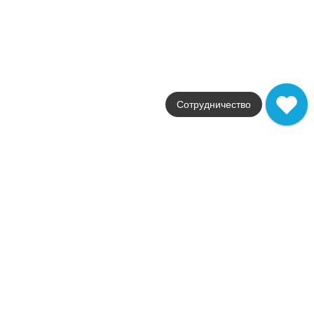
Set/Steptrade/LN02_NS/33x120/Riser/LN02_NS/14.5x120
Купить в 1 клик
В корзину
LN01 Luna натуральная 33x120 бежевый
Коллекция
Luna
Сотрудничество
Фабрика
Estima
Страна
Россия
Размер
33x120
Цвет
бежевый
Поверхность
натуральная
Артикул
Set/Steptrade/LN01_NS/33x1
4 150
.
00
p/шт
Set/Steptrade/LN01_NS/33x120/Riser/LN01_NS/14.5x120
Купить в 1 клик
В корзину