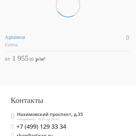
Aglomerat
Ar
Estima
Es
1 955
от
о
p/м²
.
00
Контакты
Нахимовский проспект, д.35
ежедневно с 10:00 до 20:00
+7 (499) 129 33 34
shop@artisan.ru