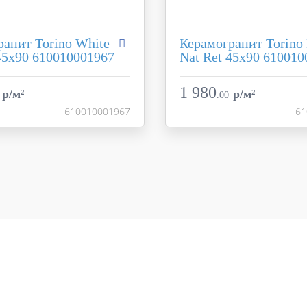
ранит Torino White
Керамогранит Torino 
45x90 610010001967
Nat Ret 45x90 61001
Torino
Коллекция
Coliseumgres
Фабрика
1 980
p/м²
p/м²
.
00
Россия
Страна
610010001967
61
45x90
Размер
серый
Цвет
ь
матовая / натуральная
Поверхность
матовая /
610010001967
Артикул