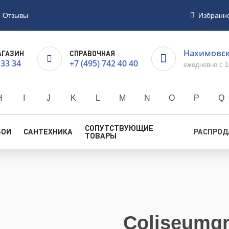
Отзывы
Избранн
Нахимовски
АГАЗИН
СПРАВОЧНАЯ
 33 34
+7 (495) 742 40 40
ежедневно с 1
H
I
J
K
L
M
N
O
P
Q
СОПУТСТВУЮЩИЕ
БОИ
САНТЕХНИКА
РАСПРО
ТОВАРЫ
Coliseumgr