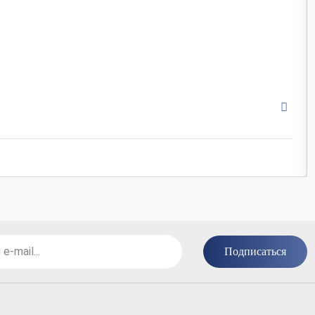
Россия
бежевый / серый / белый
матовая / натуральная
под камень / камень / Соврем
30x30 / 10x10 / 30x10
Подписаться