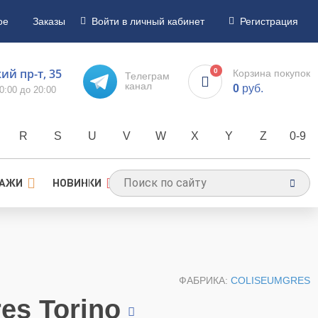
ое
Заказы
Войти в личный кабинет
Регистрация
й пр-т, 35
0
Корзина покупок
Телеграм
канал
0
руб.
0:00 до 20:00
R
S
U
V
W
X
Y
Z
0-9
ДАЖИ
НОВИНКИ
ФАБРИКА:
COLISEUMGRES
es Torino