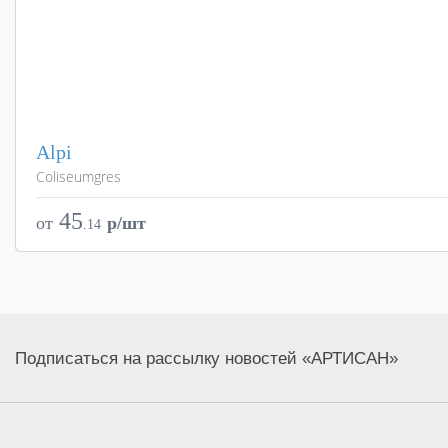
Alpi
Coliseumgres
Страна
Цвета
45
от
p/шт
.
14
Поверхности
Стили
Размеры
Подписаться на рассылку новостей «АРТИСАН»