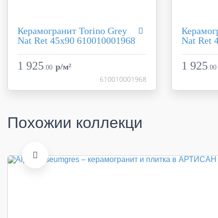
Керамогранит Torino Grey
Керамог
Nat Ret 45x90 610010001968
Nat Ret 
Коллекция
Torino
Коллекция
Фабрика
Coliseumgres
Фабрика
1 925
1 925
p/м²
.
00
.
00
Страна
Россия
Страна
610010001968
Размер
45x90
Размер
Цвет
серый
Цвет
Поверхность
матовая / натуральная
Поверхност
Похожии коллекци
Артикул
610010001968
Артикул