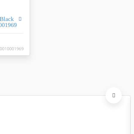
Black
0001969
Torino
Coliseumgres
Россия
0010001969
45x90
черный
 натуральная
610010001969