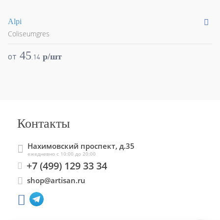
Alpi
Ar
Coliseumgres
Co
45
от
о
p/шт
.
14
Контакты
Нахимовский проспект, д.35
ежедневно с 10:00 до 20:00
+7 (499) 129 33 34
shop@artisan.ru