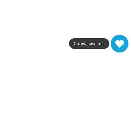
матовая / натуральная
Стили
под камень
Размеры
45x45 / 28x28
от
1 056
.
00
p/м²
Contea
Coliseumgres
Сотрудничество
Страна
Россия
Цвета
белый / серый
Поверхности
натуральная
Стили
под камень
Размеры
60x60 / 60x120 / 30x30
от
2 385
.
00
p/м²
Creta
Coliseumgres
Страна
Россия