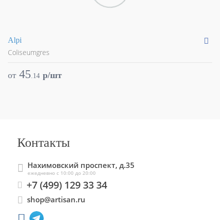
Alpi
Ar
Coliseumgres
Co
45
от
p/шт
о
.
14
Контакты
Нахимовский проспект, д.35
ежедневно с 10:00 до 20:00
+7 (499) 129 33 34
shop@artisan.ru