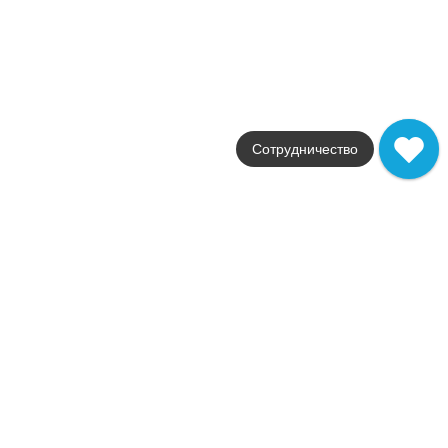
Размер
7,2x60
Цвет
коричневый
Поверхность
натуральная
Артикул
610130002204
905
.
00
p/шт
Сотрудничество
Купить в 1 клик
В корзину
В наличии
Плинтус Дукале Сэнд 7,2x60
Коллекция
Ducale
Фабрика
Coliseumgres
Страна
Россия
Размер
7,2x60
Цвет
бежевый