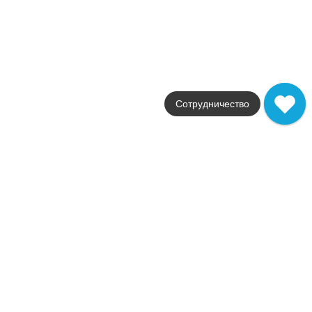
лаппатированная
14 181
.
28
p/м²
Купить в 1 клик
В корзину
В наличии
Marvel Royal Calacatta Lap.
Сотрудничество
В наличии
2
32,0 м
Коллекция
Marvel Edge
Фабрика
Atlas Concorde
Страна
Италия
Размер
60x60
Цвет
белый
Поверхность
лаппатированная
Артикул
AEN4
5 314
.
32
p/м²