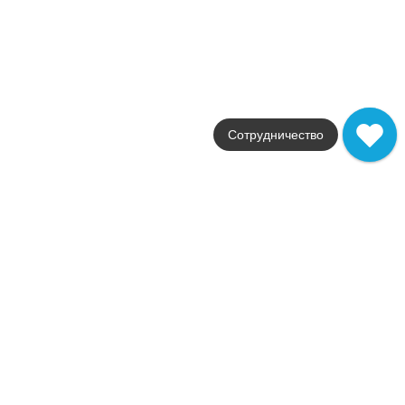
лаппатированная
14 181
.
28
p/м²
Купить в 1 клик
В корзину
В наличии
Marvel Royal Calacatta Lap.
Сотрудничество
В наличии
2
32,0 м
Коллекция
Marvel Edge
Фабрика
Atlas Concorde
Страна
Италия
Размер
60x60
Цвет
белый
Поверхность
лаппатированная
Артикул
AEN4
5 314
.
32
p/м²