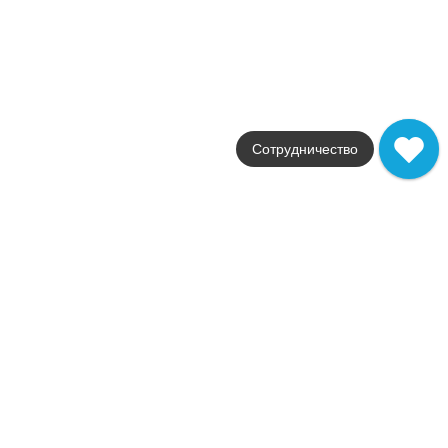
Цвет
коричневый
Поверхность
матовая
Артикул
A1F4
31 798
.
50
p/м²
A1F4
Купить в 1 клик
Сотрудничество
В корзину
Brave Coke Industrial 3D
Коллекция
Brave
Фабрика
Atlas Concorde
Страна
Италия
Размер
44x28.5
Цвет
черный
Поверхность
матовая