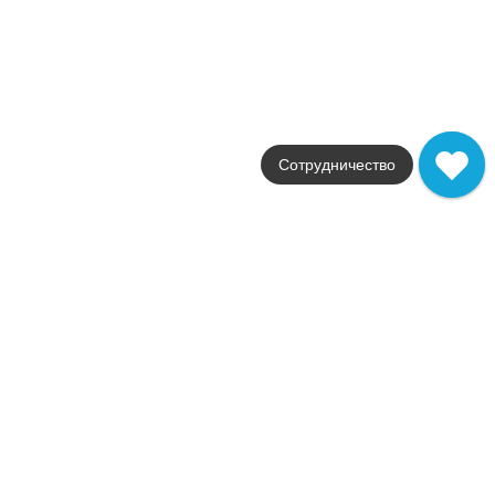
Италия
Размер
29x59
Цвет
коричневый
Поверхность
матовая
Артикул
A1F4
Сотрудничество
31 798
.
50
p/м²
A1F4
Купить в 1 клик
В корзину
Brave Coke Industrial 3D
Коллекция
Brave
Фабрика
Atlas Concorde
Страна
Италия
Размер
44x28.5
Цвет