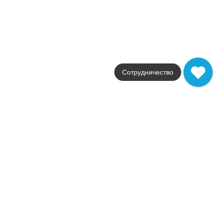
Цвет
коричневый
Поверхность
матовая
Артикул
A1F4
31 798
.
50
p/м²
A1F4
Купить в 1 клик
Сотрудничество
В корзину
Brave Coke Industrial 3D
Коллекция
Brave
Фабрика
Atlas Concorde
Страна
Италия
Размер
44x28.5
Цвет
черный
Поверхность
матовая