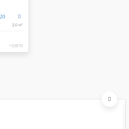
20
2
2,0 м
Thesis
corde Russia
Россия
+33870
60x120
но-бежевый
тированная
10015000478