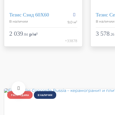
Тезис Сэнд 60X60
Тезис С
В наличии
В наличии
2
9,0 м
Коллекция
Thesis
Коллекция
Фабрика
Atlas Concorde Russia
Фабрика
2 039
3 578
p/м²
.
84
.
26
Страна
Россия
Страна
+33878
Размер
60x60
Размер
Цвет
темно-бежевый
Цвет
Поверхность
матовая
Поверхнос
Артикул
610010001862
Артикул
РАСПРОДАЖА
В НАЛИЧИИ