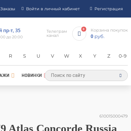
Заказы
Войти в личный кабинет
Регистрация
пр-т, 35
0
Корзина покупок
Телеграм
канал
руб.
0
:00 до 20:00
R
S
U
V
W
X
Y
Z
0-9
ДАЖИ
НОВИНКИ
610015000479
9 Atlas Concorde Russia