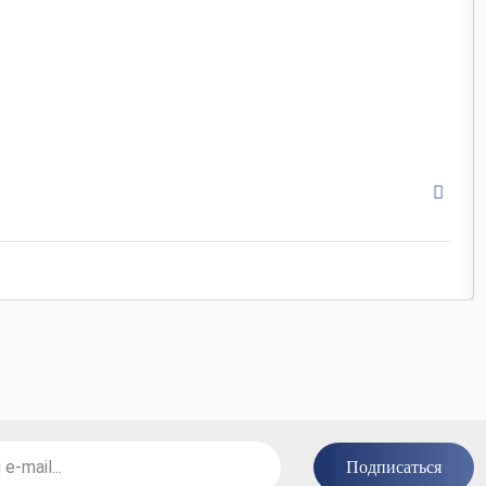
Россия
белый / темно-коричневый / с
лаппатированная / глян
камень / под камень
30,5x30,5 / 4x25 / 60x120
Подписаться