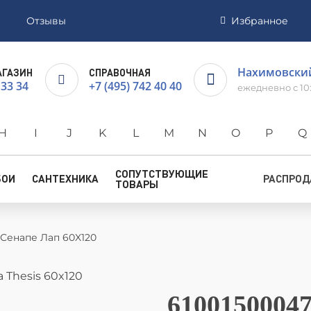
Отзывы
Избранное
Нахимовский 
АГАЗИН
СПРАВОЧНАЯ
 33 34
+7 (495) 742 40 40
ежедневно с 10
H
I
J
K
L
M
N
O
P
Q
СОПУТСТВУЮЩИЕ
БОИ
САНТЕХНИКА
РАСПРО
ТОВАРЫ
 Сенапе Лап 60X120
61001500047