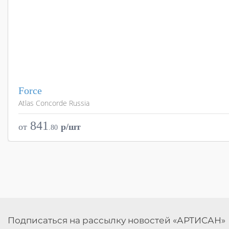
Force
Atlas Concorde Russia
Страна
Цвета
841
от
p/шт
.
80
Поверхности
Стили
Размеры
Подписаться на рассылку новостей «АРТИСАН»