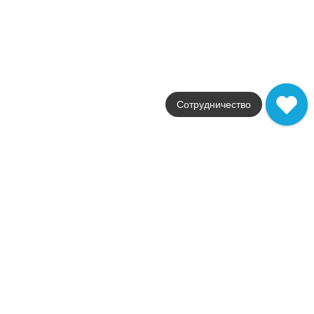
20x50
Цвет
коричневый
Поверхность
глянцевая
Артикул
600010000410
1 008
.
94
p/м²
Сотрудничество
+16919
Купить в 1 клик
В корзину
Похожие коллекции
Rinascente Slate
Atlas Concorde Russia
Страна
Россия
Цвета
белый / золотой / серебряный
Поверхности
матовая
Стили
камень