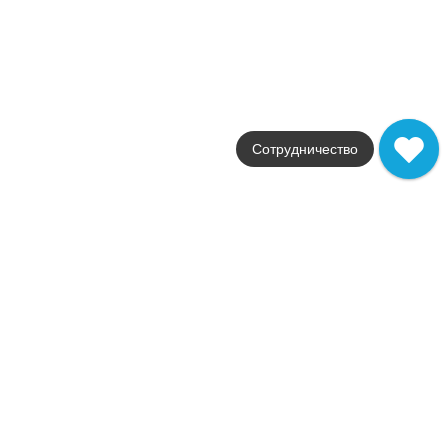
Размеры
30x30 / 4x25
от
642
.
94
p/шт
В наличии
Oak Reserve
Atlas Concorde Russia
Сотрудничество
Страна
Россия
Цвета
светло-бежевый
Поверхности
матовая
Стили
дерево
Размеры
20x120
от
3 308
.
64
p/м²
Распродажа
В наличии
Desire
Atlas Concorde Russia