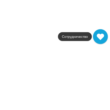
Страна
Россия
Цвета
темно-коричневый / черный
Поверхности
глянцевая
Стили
классика
Размеры
Сотрудничество
20x20
от
574
.
62
p/м²
Распродажа
В наличии
Sinua
Atlas Concorde Russia
Страна
Россия
Цвета
коричневый / белый / бежевый
Поверхности
глянцевая
Стили
камень / классика