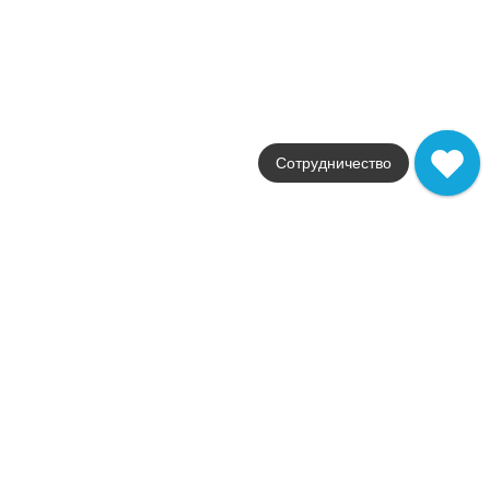
Atlas Concorde Russia
Страна
Россия
Размер
7.2x60
Цвет
белый
Поверхность
Сотрудничество
матовая
Артикул
610090002367
244
.
00
p/шт
610090002367
Купить в 1 клик
В корзину
Empire Statuario Listello 7,2x60
Коллекция
Empire
Фабрика
Atlas Concorde Russia
Страна
Россия
Размер