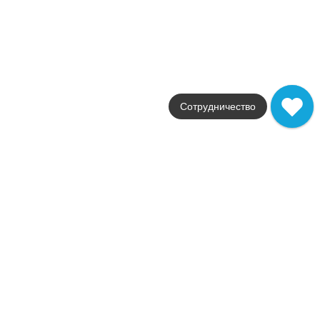
Empire
Фабрика
Atlas Concorde Russia
Страна
Россия
Размер
7.2x60
Цвет
белый
Сотрудничество
Поверхность
матовая
Артикул
610090002367
244
.
00
p/шт
610090002367
Купить в 1 клик
В корзину
Empire Statuario Listello 7,2x60
Коллекция
Empire
Фабрика
Atlas Concorde Russia
Страна