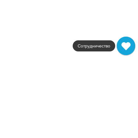
Empire
Фабрика
Atlas Concorde Russia
Страна
Россия
Размер
7.2x60
Цвет
белый
Сотрудничество
Поверхность
матовая
Артикул
610090002367
244
.
00
p/шт
610090002367
Купить в 1 клик
В корзину
Empire Statuario Listello 7,2x60
Коллекция
Empire
Фабрика
Atlas Concorde Russia
Страна