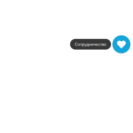
Drift White Listello 80
Коллекция
Drift
Фабрика
Atlas Concorde Russia
Страна
Россия
Размер
7.2x80
Сотрудничество
Цвет
белый
Поверхность
матовая
Артикул
610090001938
707
.
60
p/шт
610090001938
Купить в 1 клик
В корзину
Drift Dark Listello
Коллекция
Drift
Фабрика
Atlas Concorde Russia