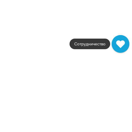
Цвет
черный
Поверхность
глянцевая
Артикул
52PP65P
2 701
.
08
p/м²
+24126
Купить в 1 клик
Сотрудничество
В корзину
Распродажа
В наличии
Palace Mercure Gris
В наличии
2
23,0 м
Коллекция
Palace
Фабрика
Grespania
Страна
Испания
Размер
59x119
Цвет