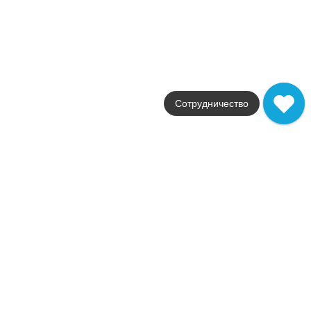
Ankara
Grespania
Страна
Испания
Цвета
коричневый
Поверхности
Сотрудничество
глянцевая
Стили
камень
Размеры
120x278 / 60x120
от
44 329
.
92
p/шт
Annapurna
Grespania
Страна
Испания
Цвета
черный
Поверхности
матовая
Стили
камень