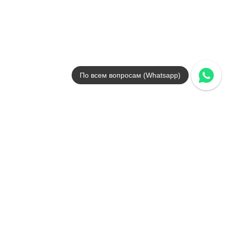
Страна
Испания
Цвета
коричневый / светло-серый
Поверхности
матовая
Стили
дерево
По всем вопросам (Whatsapp)
Размеры
14,5x120 / 19.5x120
от
2 586
.
40
p/м²
В наличии
Canela Roma
Grespania
Страна
Испания
Цвета
бежевый
Поверхности
матовая
Стили
мрамор