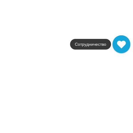
Размеры
31x31 / 31.5x100 / 0.5x100
от
484
.
50
p/шт
Распродажа
В наличии
Coverlam
Grespania
Сотрудничество
Страна
Испания
Цвета
белый / коричневый / черный
Поверхности
глянцевая / матовая
Стили
камень
Размеры
120x120 / 120x260 / 60x120
от
8 092
.
00
p/шт
Cuarzita Brazil
Grespania
Страна
Испания