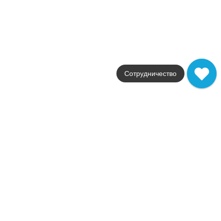
В наличии
Calacata
Grespania
Страна
Испания
Цвета
белый
Сотрудничество
Поверхности
глянцевая
Стили
мрамор / камень
Размеры
59x119 / 100x300
от
30 439
.
00
p/шт
Распродажа
В наличии
Cambridge
Grespania
Страна
Испания
Цвета
коричневый / светло-серый
Поверхности