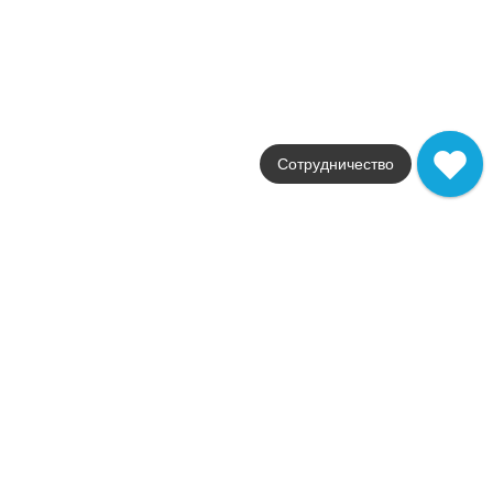
Новинка
Palisandro
Grespania
Страна
Испания
Размеры
60x120
Сотрудничество
от
4 834
.
86
p/м²
В наличии
Marmorea
Grespania
Страна
Испания
Цвета
белый
Поверхности
глянцевая
Стили
мрамор
Размеры
59x59
от
2 515
.
64
p/м²
В наличии