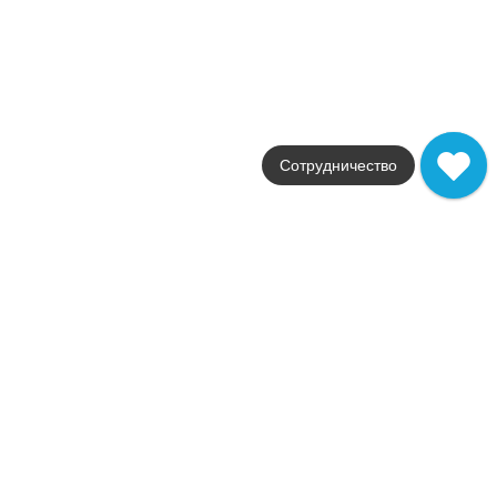
Страна
Италия
Размер
30,5x30,5
Цвет
бежевый
Поверхность
матовая
Сотрудничество
Артикул
9RQC
14 580
.
22
p/м²
+23704
Купить в 1 клик
В корзину
Распродажа
В наличии
Room White Mosaico Q
В наличии
2
5,0 м
Коллекция
Room
Фабрика
Atlas Concorde