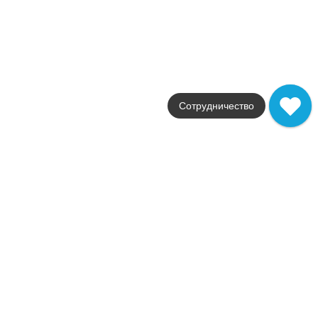
Фабрика
Atlas Concorde
Страна
Италия
Размер
25.4x29.6
Цвет
черный
Сотрудничество
Поверхность
глянцевая / полированн
Артикул
AOV1
44 183
.
00
p/м²
AOV1
Купить в 1 клик
В корзину
Marvel Bianco F. Basket Weave Matt
Коллекция
Marvel Dream
Фабрика
Atlas Concorde
Страна
Италия