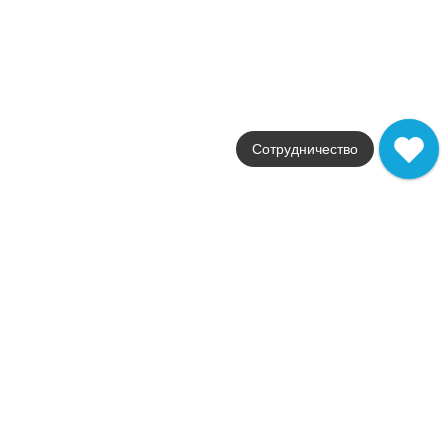
Atlas Concorde
Страна
Италия
Размер
25.4x29.6
Цвет
черный
Поверхность
Сотрудничество
глянцевая / полированн
Артикул
AOV1
44 183
.
00
p/м²
AOV1
Купить в 1 клик
В корзину
Marvel Bianco F. Basket Weave Matt
Коллекция
Marvel Dream
Фабрика
Atlas Concorde
Страна
Италия
Размер