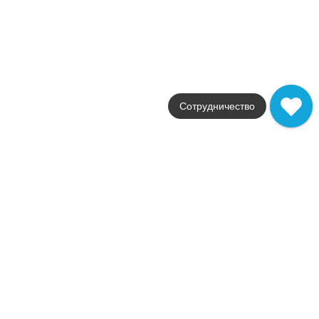
34 024
.
70
p/м²
AN7J
Купить в 1 клик
В корзину
Klif White Triangles
Коллекция
Klif
Сотрудничество
Фабрика
Atlas Concorde
Страна
Италия
Размер
28.5x33
Цвет
серый
Поверхность
матовая
Артикул
AN7G
34 024
.
70
p/м²
AN7G
Купить в 1 клик
В корзину