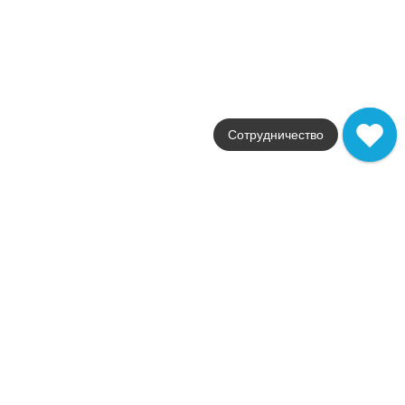
Фабрика
Atlas Concorde
Страна
Италия
Размер
90x90
Цвет
коричневый
Поверхность
Сотрудничество
структурированная
Артикул
A4XN
13 453
.
00
p/м²
A4XN
Купить в 1 клик
В корзину
Boost Pro Taupe 90x90 20mm
Коллекция
Boost Pro
Фабрика
Atlas Concorde
Страна
Италия