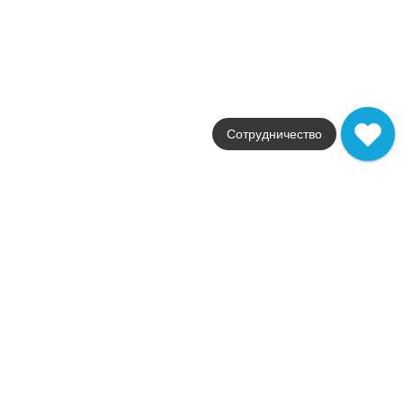
Артикул
KM6060G0041RGCF
3 155
.
00
p/шт
q25571
Купить в 1 клик
В корзину
В наличии
Сотрудничество
KM6060G0041RBT6 Плинтус Бричиола бежевый матовый
обрезной 60x9,5x0,9
Коллекция
Бричиола
Фабрика
Kerama Marazzi
Страна
Россия
Размер
60x9.5
Цвет
бежевый
Поверхность
матовая
Артикул
KM6060G0041RBT6