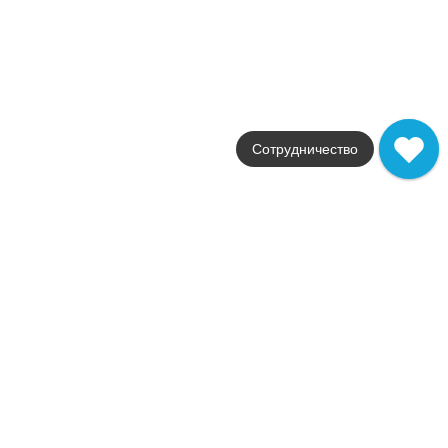
Артикул
KM6060G0041RBT6
410
.
00
p/шт
q25570
Купить в 1 клик
В корзину
В наличии
Сотрудничество
KM6060G0041RALT Подступенок Бричиола бежевый
матовый обрезной 60x10,7x0,9
Коллекция
Бричиола
Фабрика
Kerama Marazzi
Страна
Россия
Размер
60x10.7
Цвет
бежевый
Поверхность
матовая
Артикул