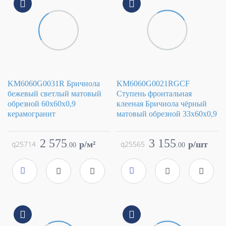
KM6060G0031R Бричиола
KM6060G0021RGCF
бежевый светлый матовый
Ступень фронтальная
обрезной 60x60x0,9
клееная Бричиола чёрный
керамогранит
матовый обрезной 33x60x0,9
Коллекция
Бричиола
Коллекция
Бричиола
Фабрика
Kerama Marazzi
Фабрика
Kerama Marazzi
2 575
3 155
q25714
p/м²
q25565
p/шт
.
00
.
00
Страна
Россия
Страна
Россия
Размер
60x60
Размер
33x60
Цвет
бежевый
Цвет
черный
Поверхность
матовая
Поверхность
матовая
Артикул
KM6060G0031R
Артикул
KM6060G0021RGCF