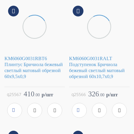
KM6060G0031RBT6
KM6060G0031RALT
Плинтус Бричиола бежевый
Подступенок Бричиола
светлый матовый обрезной
бежевый светлый матовый
60x9,5x0,9
обрезной 60x10,7x0,9
Коллекция
Бричиола
Коллекция
Бричиола
Фабрика
Kerama Marazzi
Фабрика
Kerama Marazzi
410
326
q25567
p/шт
q25566
p/шт
.
00
.
00
Страна
Россия
Страна
Россия
Размер
60x9.5
Размер
60x10.7
Цвет
бежевый
Цвет
бежевый
Поверхность
матовая
Поверхность
матовая
Артикул
KM6060G0031RBT6
Артикул
KM6060G0031RALT