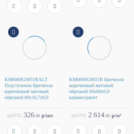
Поверхность
матовая
Цвет
коричневый
Артикул
KM6060G0051RBT6
Поверхность
матовая
Артикул
KM6060G0051RGCF
KM6060G0051RALT
KM6060G0051R Бричиола
Подступенок Бричиола
коричневый матовый
коричневый матовый
обрезной 60x60x0,9
обрезной 60x10,7x0,9
керамогранит
Коллекция
Бричиола
Коллекция
Бричиола
Фабрика
Kerama Marazzi
Фабрика
Kerama Marazzi
326
2 614
q25572
p/шт
q25716
p/м²
.
00
.
00
Страна
Россия
Страна
Россия
Размер
60x10.7
Размер
60x60
Цвет
коричневый
Цвет
коричневый