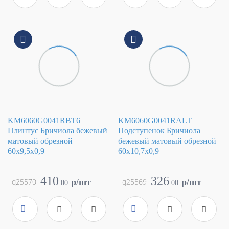
Поверхность
матовая
Поверхность
матовая
Артикул
KM6060G0051RALT
Артикул
KM6060G0051R
KM6060G0041RBT6
KM6060G0041RALT
Плинтус Бричиола бежевый
Подступенок Бричиола
матовый обрезной
бежевый матовый обрезной
60x9,5x0,9
60x10,7x0,9
Коллекция
Бричиола
Коллекция
Бричиола
Фабрика
Kerama Marazzi
Фабрика
Kerama Marazzi
410
326
q25570
p/шт
q25569
p/шт
.
00
.
00
Страна
Россия
Страна
Россия
Размер
60x9.5
Размер
60x10.7
Цвет
бежевый
Цвет
бежевый
Поверхность
матовая
Поверхность
матовая
Артикул
KM6060G0041RBT6
Артикул
KM6060G0041RALT