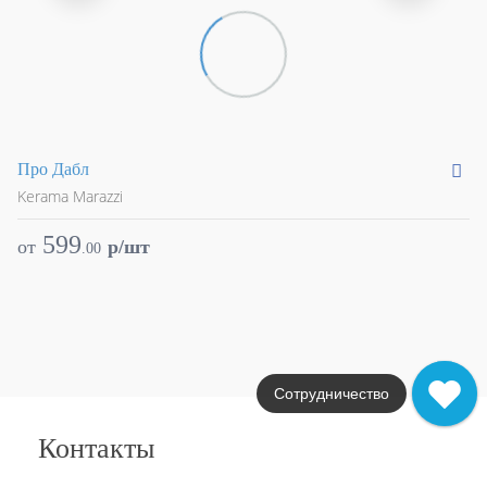
Про Дабл
Ш
Kerama Marazzi
Ke
599
от
p/шт
.
00
Сотрудничество
Контакты