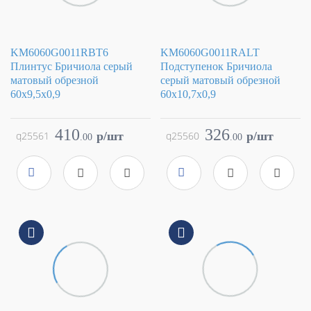
KM6060G0011RBT6
KM6060G0011RALT
Плинтус Бричиола серый
Подступенок Бричиола
матовый обрезной
серый матовый обрезной
60x9,5x0,9
60x10,7x0,9
Коллекция
Бричиола
Коллекция
Бричиола
Фабрика
Kerama Marazzi
Фабрика
Kerama Marazzi
410
326
q25561
p/шт
q25560
p/шт
.
00
.
00
Страна
Россия
Страна
Россия
Размер
60x9.5
Размер
60x10.7
Цвет
серый
Цвет
серый
Поверхность
матовая
Поверхность
матовая
Артикул
KM6060G0011RBT6
Артикул
KM6060G0011RALT