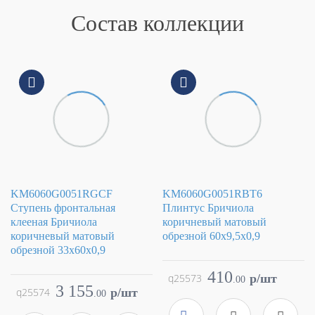
Состав коллекции
KM6060G0051RGCF
KM6060G0051RBT6
Ступень фронтальная
Плинтус Бричиола
клееная Бричиола
коричневый матовый
коричневый матовый
обрезной 60x9,5x0,9
обрезной 33x60x0,9
Коллекция
Бричиола
Фабрика
Kerama Marazzi
Коллекция
Бричиола
410
q25573
p/шт
.
00
Страна
Россия
Фабрика
Kerama Marazzi
3 155
q25574
p/шт
.
00
Размер
60x9.5
Страна
Россия
Цвет
коричневый
Размер
33x60