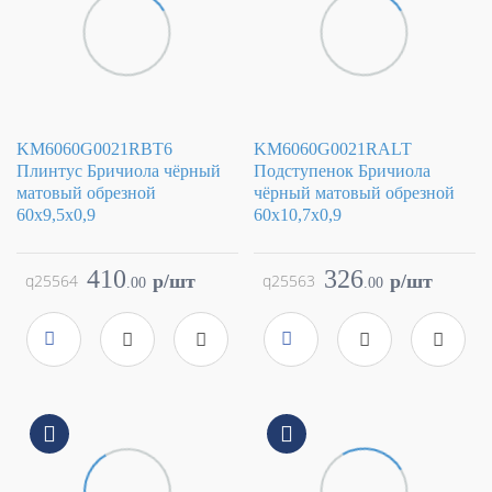
KM6060G0021RBT6
KM6060G0021RALT
Плинтус Бричиола чёрный
Подступенок Бричиола
матовый обрезной
чёрный матовый обрезной
60x9,5x0,9
60x10,7x0,9
Коллекция
Бричиола
Коллекция
Бричиола
Фабрика
Kerama Marazzi
Фабрика
Kerama Marazzi
410
326
q25564
p/шт
q25563
p/шт
.
00
.
00
Страна
Россия
Страна
Россия
Размер
60x9.5
Размер
60x10.7
Цвет
черный
Цвет
черный
Поверхность
матовая
Поверхность
матовая
Артикул
KM6060G0021RBT6
Артикул
KM6060G0021RALT