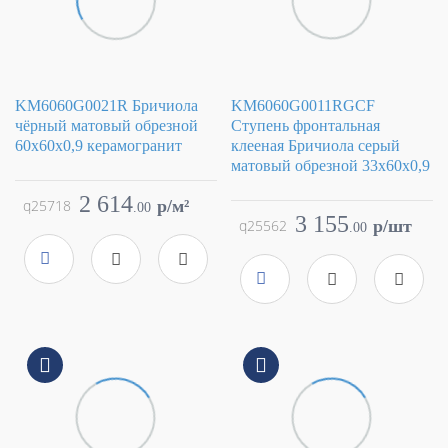
KM6060G0021R Бричиола
KM6060G0011RGCF
чёрный матовый обрезной
Ступень фронтальная
60x60x0,9 керамогранит
клееная Бричиола серый
матовый обрезной 33x60x0,9
Коллекция
Бричиола
Фабрика
Kerama Marazzi
Коллекция
Бричиола
2 614
q25718
p/м²
.
00
Страна
Россия
Фабрика
Kerama Marazzi
3 155
q25562
p/шт
.
00
Размер
60x60
Страна
Россия
Цвет
черный
Размер
33x60
Поверхность
матовая
Цвет
серый
Артикул
KM6060G0021R
Поверхность
матовая
Артикул
KM6060G0011RGCF