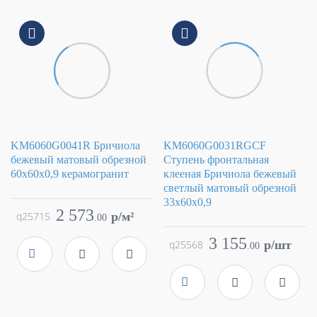
KM6060G0041R Бричиола
KM6060G0031RGCF
бежевый матовый обрезной
Ступень фронтальная
60x60x0,9 керамогранит
клееная Бричиола бежевый
светлый матовый обрезной
Коллекция
Бричиола
33x60x0,9
Фабрика
Kerama Marazzi
2 573
q25715
p/м²
.
00
Страна
Россия
Коллекция
Бричиола
Размер
60x60
Фабрика
Kerama Marazzi
3 155
q25568
p/шт
.
00
Цвет
бежевый
Страна
Россия
Поверхность
матовая
Размер
33x60
Артикул
KM6060G0041R
Цвет
бежевый
Поверхность
матовая
Артикул
KM6060G0031RGCF