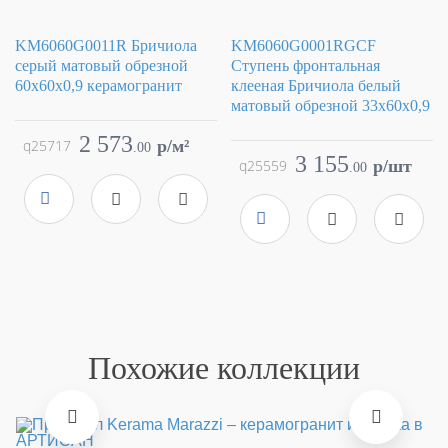
KM6060G0011R Бричиола
KM6060G0001RGCF
серый матовый обрезной
Ступень фронтальная
60x60x0,9 керамогранит
клееная Бричиола белый
матовый обрезной 33x60x0,9
Коллекция
Бричиола
Фабрика
Kerama Marazzi
Коллекция
Бричиола
2 573
q25717
p/м²
.
00
Страна
Россия
Фабрика
Kerama Marazzi
3 155
q25559
p/шт
.
00
Размер
60x60
Страна
Россия
Цвет
серый
Размер
33x60
Поверхность
матовая
Цвет
белый
Артикул
KM6060G0011R
Поверхность
матовая
Артикул
KM6060G0001RGCF
Похожие коллекции