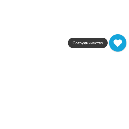
матовая
Артикул
KM6060G0041RGCF
3 155
.
00
p/шт
q25571
Купить в 1 клик
В корзину
В наличии
Сотрудничество
KM6060G0041RBT6 Плинтус Бричиола бежевый матовый
обрезной 60x9,5x0,9
Коллекция
Бричиола
Фабрика
Kerama Marazzi
Страна
Россия
Размер
60x9.5
Цвет
бежевый
Поверхность
матовая
Артикул