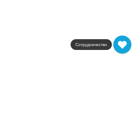
Размер
25x60
Цвет
бежевый
Поверхность
структурированная
Артикул
620090000570
Сотрудничество
9 165
.
00
p/шт
620090000570
Купить в 1 клик
В корзину
Клаймб Айс Стрим 10 X2
Коллекция
Climb
Фабрика
Italon
Страна
Россия
Размер
25x60
Цвет
белый