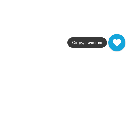
25x60
Цвет
бежевый
Поверхность
структурированная
Артикул
620090000570
9 165
.
00
p/шт
Сотрудничество
620090000570
Купить в 1 клик
В корзину
Клаймб Айс Стрим 10 X2
Коллекция
Climb
Фабрика
Italon
Страна
Россия
Размер
25x60
Цвет
белый
Поверхность