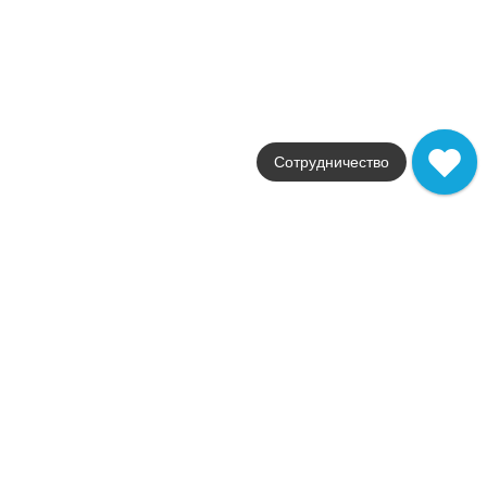
Фабрика
Italon
Страна
Россия
Размер
30x30
Цвет
бежевый
Поверхность
Сотрудничество
матовая / натуральная
Артикул
610010000696
1 452
.
00
p/м²
610010000696
Купить в 1 клик
В корзину
Манетик Раст Голд 30x30
Коллекция
Magnetique
Фабрика
Italon
Страна
Россия