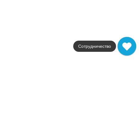
Размер
25x60
Цвет
бежевый
Поверхность
структурированная
Артикул
620090000570
Сотрудничество
9 165
.
00
p/шт
620090000570
Купить в 1 клик
В корзину
Клаймб Айс Стрим 10 X2
Коллекция
Climb
Фабрика
Italon
Страна
Россия
Размер
25x60
Цвет
белый