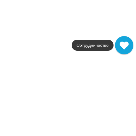
Цвета
светло-бежевый / белый
Поверхности
матовая
Стили
классика
Размеры
30x60
Сотрудничество
от
2 182
.
58
p/м²
Распродажа
В наличии
Via Veneto
Imola
Страна
Италия
Цвета
темно-синий
Поверхности
матовая
Стили
Современный
Размеры
12x18 / 2x18 / 3.5x18
от
518
.
50
p/шт