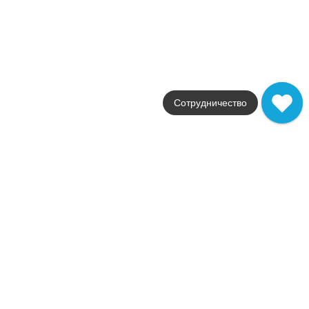
200762
6 176
.
86
p/м²
+41092
Купить в 1 клик
В корзину
Новинка
MARE6 12
Сотрудничество
В наличии
2
1,4 м
Коллекция
Cromia
Фабрика
Imola
Страна
Италия
Размер
60x120
Цвет
синий
Поверхность
лаппатированная
Артикул
200755
6 176
.
86
p/м²