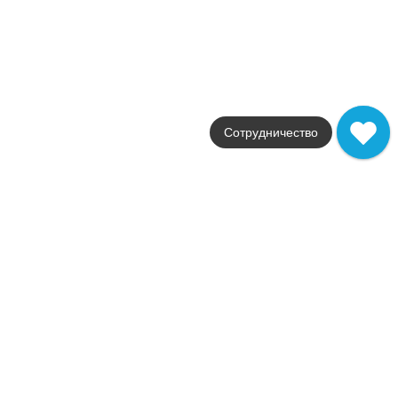
светло-бежевый / белый
Поверхности
матовая
Стили
классика
Размеры
30x60
от
2 182
.
58
p/м²
Распродажа
Сотрудничество
В наличии
Antigua
Imola
Страна
Италия
Цвета
темно-коричневый / бежевый
Поверхности
глянцевая
Стили
Современный
Размеры
20x60 / 2.5x60
от
518
.
50
p/шт