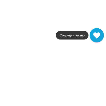
111023
1 167
.
54
p/м²
+8951
Купить в 1 клик
В корзину
Похожие коллекции
В наличии
Vibes
Сотрудничество
Imola
Страна
Италия
Цвета
светло-серый / серый / черны
Поверхности
матовая
Стили
камень
Размеры
60x120
от
4 428
.
60
p/м²
В наличии
The Rock
Imola