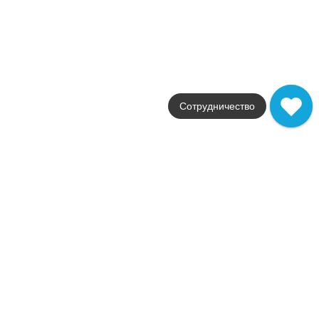
Idalgo
Страна
Россия
Цвета
бежевый / коричневый / серый
Поверхности
глянцевая
Стили
под мрамор
Сотрудничество
Размеры
60x120
от
1 395
.
00
p/м²
Granite Pallisandro
Idalgo
Страна
Россия
Цвета
белый
Поверхности
глянцевая / матовая
Стили
под мрамор
Размеры