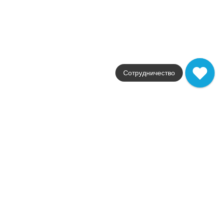
Россия
Цвета
белый
Поверхности
глянцевая / матовая
Стили
под мрамор
Размеры
60x120
Сотрудничество
от
2 577
.
00
p/м²
Granite Sandra
Idalgo
Страна
Россия
Цвета
белый
Поверхности
глянцевая / матовая /
Стили
под мрамор
Размеры
60x120 / 60x60
от
2 519
.
00
p/м²