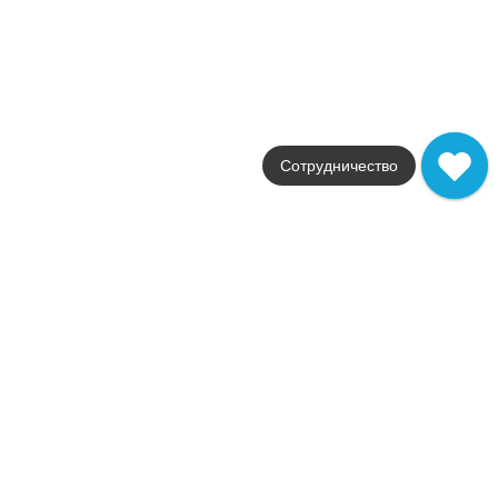
Granite Ethno Wood
Idalgo
Страна
Россия
Цвета
бежевый / коричневый
Поверхности
матовая
Стили
Сотрудничество
под дерево
Размеры
120x19.5
от
2 627
.
00
p/м²
Granite Gerda
Idalgo
Страна
Россия
Цвета
белый / серый
Поверхности
матовая / сатинированн
Стили
под камень / под бетон
Размеры