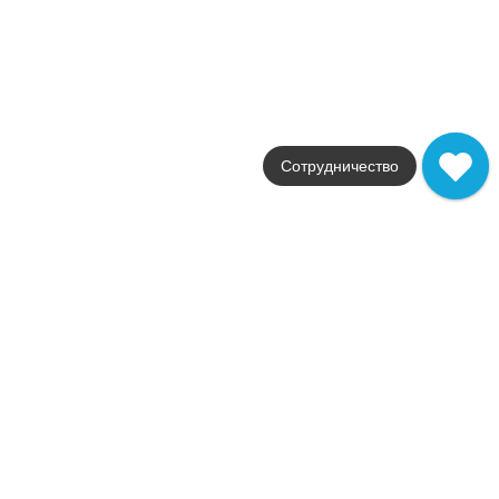
60x60
от
3 590
.
40
p/м²
Sahara
Geotiles
Страна
Испания
Цвета
черный
Сотрудничество
Поверхности
полированная / ректифи
Стили
под мрамор
Размеры
60x120
от
7 505
.
75
p/м²
Silke
Geotiles
Страна
Испания
Цвета
серый
Поверхности
полированная / ректифи