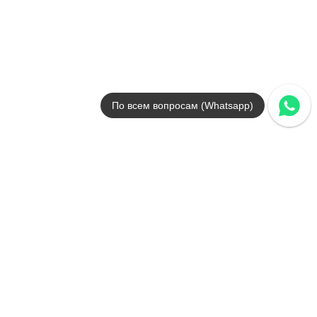
черный / синий / белый
Поверхности
полированная / ректифи
Стили
под мрамор
Размеры
75x75
от
3 107
.
87
p/м²
По всем вопросам (Whatsapp)
Persa
Geotiles
Страна
Испания
Цвета
бежевый / серый / коричневый
Поверхности
матовая / ректифициров
Стили
под камень
Размеры
60x60
от
3 590
.
40
p/м²
Sahara
Geotiles