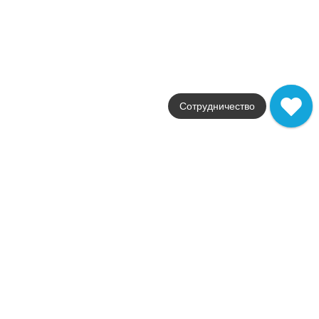
60x60
от
3 590
.
40
p/м²
Silke
Geotiles
Страна
Испания
Цвета
серый
Сотрудничество
Поверхности
полированная / ректифи
Стили
под мрамор
Размеры
75x75
от
2 992
.
00
p/м²
Soma
Geotiles
Страна
Испания
Цвета
бежевый / серый
Поверхности
полированная / ректифи