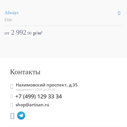
Always
Au
Etile
Et
2 992
от
p/м²
о
.
00
Контакты
Нахимовский проспект, д.35
ежедневно с 10:00 до 20:00
+7 (499) 129 33 34
shop@artisan.ru